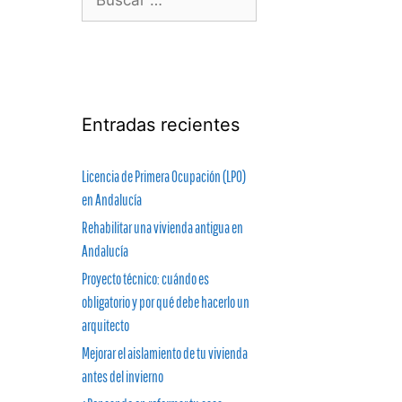
Entradas recientes
Licencia de Primera Ocupación (LPO)
en Andalucía
Rehabilitar una vivienda antigua en
Andalucía
Proyecto técnico: cuándo es
obligatorio y por qué debe hacerlo un
arquitecto
Mejorar el aislamiento de tu vivienda
antes del invierno