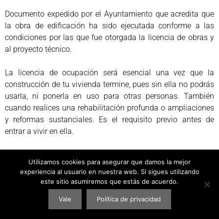
Documento expedido por el Ayuntamiento que acredita que
la obra de edificación ha sido ejecutada conforme a las
condiciones por las que fue otorgada la licencia de obras y
al proyecto técnico.
La licencia de ocupación será esencial una vez que la
construcción de tu vivienda termine, pues sin ella no podrás
usarla, ni ponerla en uso para otras personas. También
cuando realices una rehabilitación profunda o ampliaciones
y reformas sustanciales. Es el requisito previo antes de
entrar a vivir en ella.
Además, si no te otorgan la licencia no podrás contratar los
Utilizamos cookies para asegurar que damos la mejor
suministros básicos para vivir, como el agua o la
experiencia al usuario en nuestra web. Si sigues utilizando
electricidad, ni mucho menos registrarla ni hacerle una
este sitio asumiremos que estás de acuerdo.
escritura pública, ni venderla. De hecho, las empresas
Vale
Política de privacidad
suministradoras nos negarán la conexión de los suministros
si no acreditamos que nos han concedido la licencia de