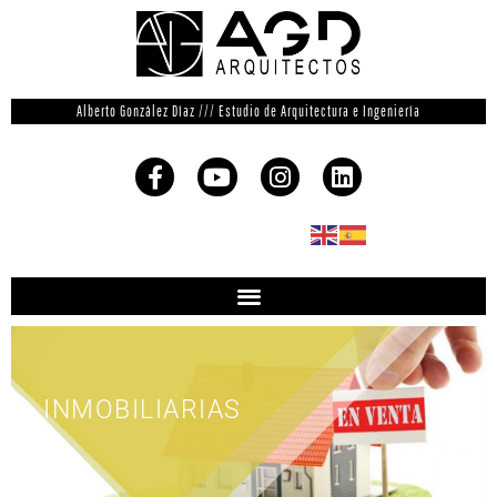
Alberto González Díaz /// Estudio de Arquitectura e Ingeniería
INMOBILIARIAS