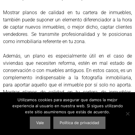
Mostrar planos de calidad en tu cartera de inmuebles,
también puede suponer un elemento diferenciador a la hora
de captar nuevos inmuebles, o mejor dicho, captar clientes
vendedores. Se transmite profesionalidad y te posicionas
como inmobiliaria referente en tu zona.
Además, un plano es especialmente útil en el caso de
viviendas que necesiten reforma, estén en mal estado de
conservación o con muebles antiguos. En estos casos, es un
complemento indispensable a la fotografía inmobiliaria,
para aportar aquello que el inmueble por sí solo no aporta.
Mostrar planos de calidad en tu cartera de inmuebles,
también puede suponer un elemento diferenciador a la hora
Utilizamos cookies para asegurar que damos la mejor
experiencia al usuario en nuestra web. Si sigues utilizando
de captar nuevos inmuebles, o mejor dicho, captar clientes
este sitio asumiremos que estás de acuerdo.
vendedores.
Vale
Política de privacidad
Se transmite profesionalidad y te posicionas como